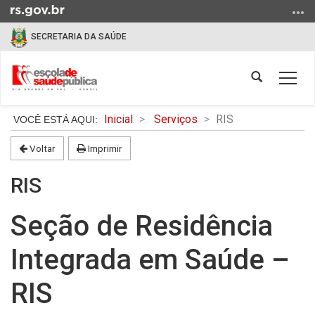
Ir
para
SECRETARIA DA SAÚDE
o
conteúdo
Ir
Abrir
Alter
para
a
a
o
busca
Início
nave
Inicial
Serviços
RIS
menu
do
Ir
conteúdo
Voltar
Imprimir
para
a
RIS
busca
Seção de Residência
Integrada em Saúde –
RIS