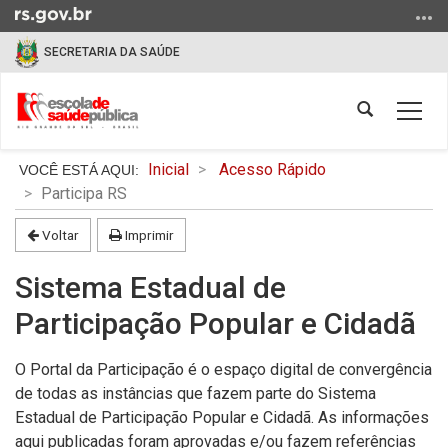
Ir
para
SECRETARIA DA SAÚDE
o
conteúdo
Ir
Abrir
Alter
para
a
a
o
busca
Início
nave
Inicial
Acesso Rápido
menu
do
Participa RS
Ir
conteúdo
para
Voltar
Imprimir
a
busca
Sistema Estadual de
Participação Popular e Cidadã
O Portal da Participação é o espaço digital de convergência
de todas as instâncias que fazem parte do Sistema
Estadual de Participação Popular e Cidadã. As informações
aqui publicadas foram aprovadas e/ou fazem referências