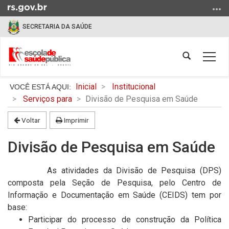
Ir
para
SECRETARIA DA SAÚDE
o
conteúdo
Ir
Abrir
Alter
para
a
a
o
busca
Início
nave
Inicial
Institucional
menu
do
Serviços para
Divisão de Pesquisa em Saúde
Ir
conteúdo
para
Voltar
Imprimir
a
busca
Divisão de Pesquisa em Saúde
As atividades da Divisão de Pesquisa (DPS)
composta pela Seção de Pesquisa, pelo Centro de
Informação e Documentação em Saúde (CEIDS) tem por
base:
Participar do processo de construção da Política